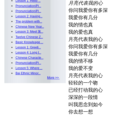
•
Lesson 1: Hello ...
月亮代表我的心
•
Pronunciation/Pi...
你问我爱你有多深
•
Pronunciation/Pi...
•
Lesson 2: Having...
我爱你有几分
•
The problem with...
我的情也真
•
Chinese New Year...
我的爱也真
•
Lesson 3: Meet 第...
•
Twelve Chinese Z...
月亮代表我的心
•
Basic Knowleage ...
你问我爱你有多深
•
Lesson 1: Greeti...
•
Lesson 4: Long t...
我爱你有几分
•
Chinese Characte...
我的情不移
•
Pronunciation/Pi...
我的爱不变
•
Lesson 5: Where ...
•
Bai Ethnic Minor...
月亮代表我的心
More >>
轻轻的一个吻
已经打动我的心
深深的一段情
叫我思念到如今
你去想一想