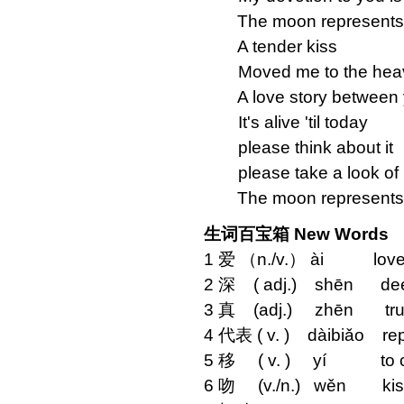
The moon represents 
A tender kiss
Moved me to the hea
A love story between 
It's alive 'til today
please think about it
please take a look of 
The moon represents 
生词百宝箱 New Words
1 爱 （n./v.） ài love,a
2 深 ( adj.) shēn de
3 真 (adj.) zhēn tru
4 代表 ( v. ) dàibiǎo rep
5 移 ( v. ) yí to c
6 吻 (v./n.) wěn kis