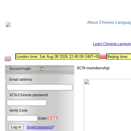
About Chinese Langua
Learn Chinese Langua
XCN-membership
Account login
Email address
XCN-Chinese password
Verify Code
Enter
forget password
?