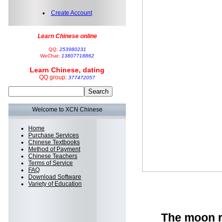
Create Account
Learn Chinese online
QQ:
253980231
WeChat:
13807718862
Learn Chinese, dating
QQ group:
377472057
Welcome to XCN Chinese
Home
Purchase Services
Chinese Textbooks
Method of Payment
Chinese Teachers
Terms of Service
FAQ
Download Software
Variety of Education
The moon r