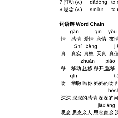
7 打动 (v.) dǎdòng to 
8 思念 (v.) sīniàn to 
词语链 Word Chain
gǎn qīn yǒu
情
感
情 爱情
亲
情
友
Shí bàng ji
真 真
实
真
棒
天真 真
zhuǎn piāo
移 移动
转
移 移开
飘
移
qīn tián
吻
亲
吻 吻你 妈妈的吻
héshuǐ b
深深 深深的感情 深深的
jiāxiāng
思念 思念亲人 思念
家乡