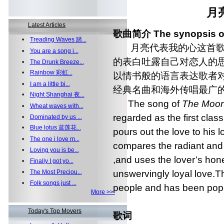
月
Latest Articles
歌曲简介 The synopsis of
•
Treading Waves 踏...
月亮代表我的心这首歌
•
You are a song i...
的表白吐露自己对恋人的
•
The Drunk Breeze...
•
Rainbow 彩虹...
以情书般的语言表达歌者
•
I am a little bi...
经典名曲和海外传唱最广
•
Night Shanghai 夜...
The song of
The Moon
•
Wheat waves with...
regarded as the first cla
•
Dominated by us ...
•
Blue lotus 蓝莲花...
pours out the love to his 
•
The one i love m...
compares the radiant and
•
Loving you is be...
,and uses the lover’s hon
•
Finally I got yo...
unswervingly loyal love.T
•
The Most Preciou...
•
Folk songs just ...
people and has been popu
More >>
Today's Top Movers
歌词