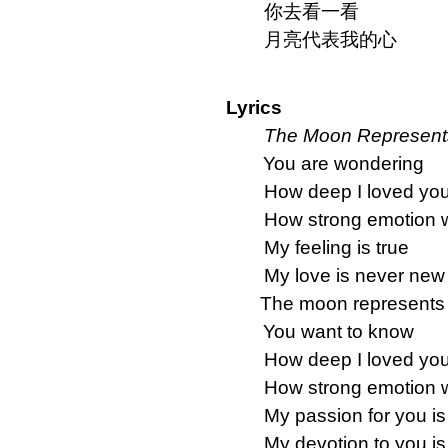
你去看一看
月亮代表我的心
Lyrics
The Moon Represent
You are wondering
How deep I loved yo
How strong emotion wi
My feeling is true
My love is never new
The moon represents 
You want to know
How deep I loved yo
How strong emotion wi
My passion for you is 
My devotion to you is a