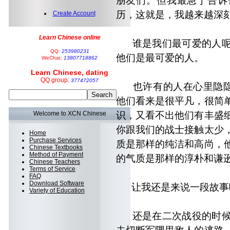
朋友们。但我最急于告诉
历，这就是，我越来越深
Create Account
Learn Chinese online
谁是我们最可爱的人呢
QQ:
253980231
他们是最可爱的人。
WeChat:
13807718862
Learn Chinese, dating
QQ group:
377472057
也许有的人在心里隐隐约
他们看来是很平凡，很简
Welcome to XCN Chinese
识，又看不出他们有丰盛
你跟我们的战士接触太少
Home
Purchase Services
质是那样的纯洁和高尚，
Chinese Textbooks
Method of Payment
的气质是那样的淳朴和谦
Chinese Teachers
Terms of Service
FAQ
Download Software
让我还是来说一段故事
Variety of Education
还是在二次战役的时候