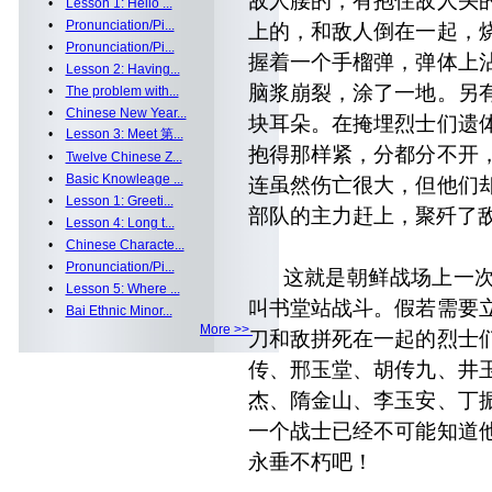
敌人腰的，有抱住敌人头
•
Lesson 1: Hello ...
•
Pronunciation/Pi...
上的，和敌人倒在一起，
•
Pronunciation/Pi...
握着一个手榴弹，弹体上
•
Lesson 2: Having...
脑浆崩裂，涂了一地。另
•
The problem with...
•
Chinese New Year...
块耳朵。在掩埋烈士们遗
•
Lesson 3: Meet 第...
抱得那样紧，分都分不开
•
Twelve Chinese Z...
•
Basic Knowleage ...
连虽然伤亡很大，但他们
•
Lesson 1: Greeti...
部队的主力赶上，聚歼了
•
Lesson 4: Long t...
•
Chinese Characte...
•
Pronunciation/Pi...
这就是朝鲜战场上一次
•
Lesson 5: Where ...
叫书堂站战斗。假若需要
•
Bai Ethnic Minor...
More >>
刀和敌拼死在一起的烈士
传、邢玉堂、胡传九、井
杰、隋金山、李玉安、丁
一个战士已经不可能知道
永垂不朽吧！