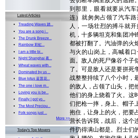
去切断军隅里敌人的逃路
到那里，眼看就要从汽车
Latest Articles
连）就匆匆占领了汽车路
•
Treading Waves 踏...
人，一场壮烈的搏斗就开
•
You are a song i...
机，十多辆坦克和集团冲
•
The Drunk Breeze...
都被打翻了。汽油弹的火
•
Rainbow 彩虹...
与火的山岗上，高喊着口
•
I am a little bi...
•
Night Shanghai 夜...
面。敌人的死尸像谷个子
•
Wheat waves with...
了。可是敌人还是要拼死
•
Dominated by us ...
战整整持续了八个小时，
•
Blue lotus 蓝莲花...
的敌人，占领了山头，把
•
The one i love m...
•
Loving you is be...
他们的身上烧着了火。这
•
Finally I got yo...
们把枪一摔，身上、帽子
•
The Most Preciou...
抱住，让身上的火，把要
•
Folk songs just ...
More >>
营长告诉我，战后，这个
件扔得满山都是。烈士们
Today's Top Movers