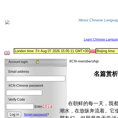
About Chinese Langua
Learn Chinese Langua
XCN-membership
Account login
Email address
名篇赏析
XCN-Chinese password
Verify Code
在朝鲜的每一天，我都
Enter
潮水，在放纵奔流着。它
forget password
?