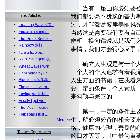
当有一座山你必须要登
我们都要毫不犹豫的奋力
Latest Articles
过，才能激赏彼岸美丽风
•
Treading Waves 踏...
当然这是需要我们要有自
•
You are a song i...
•
The Drunk Breeze...
辨析。换句话说就是我们
•
Rainbow 彩虹...
事情，我们才会得心应手
•
I am a little bi...
•
Night Shanghai 夜...
确立人生观是与一个人
•
Wheat waves with...
一个人的个人追求有着很
•
Dominated by us ...
人生方面的书籍，在我看
•
Blue lotus 蓝莲花...
•
The one i love m...
要一定的条件，个人素质
•
Loving you is be...
来勾勒与完善的。
•
Finally I got yo...
•
The Most Preciou...
第一，一定的条件主要
•
Folk songs just ...
生，所必须必备的相关要
More >>
格，健康的心理，善良的
Today's Top Movers
的口才等等，其中最为重要