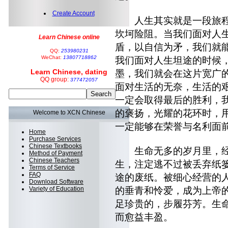
Create Account
人生其实就是一段旅程
坎坷险阻。当我们面对人
Learn Chinese online
盾，以自信为矛，我们就
QQ:
253980231
WeChat:
13807718862
我们面对人生坦途的时候
Learn Chinese, dating
墨，我们就会在这片宽广
QQ group:
377472057
面对生活的无奈，生活的
一定会取得最后的胜利，
的褒扬，光耀的花环时，
Welcome to XCN Chinese
一定能够在荣誉与名利面
Home
Purchase Services
Chinese Textbooks
生命无多的岁月里，经
Method of Payment
Chinese Teachers
生，注定逃不过被丢弃纸
Terms of Service
FAQ
途的废纸。被细心经营的
Download Software
Variety of Education
的垂青和怜爱，成为上帝
足珍贵的，步履芬芳。生
而愈益丰盈。