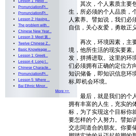
•
Lesson 1: Hello ...
其次，个人素质主要包
•
Pronunciation/Pi...
生，所必须的个人品质，
•
Pronunciation/Pi...
人素养。譬如说，我们必
•
Lesson 2: Having...
•
The problem with...
自信，关心友爱，勇敢正义,
•
Chinese New Year...
•
Lesson 3: Meet 第...
再次，环境因素，主要
•
Twelve Chinese Z...
境，他所生活的现实要素
•
Basic Knowleage ...
•
Lesson 1: Greeti...
发，拼搏进取。这里的环
•
Lesson 4: Long t...
们必须拥有正确的定位方
•
Chinese Characte...
知识储备，即知识信息环
•
Pronunciation/Pi...
•
Lesson 5: Where ...
标,即机会环境。
•
Bai Ethnic Minor...
More >>
最后，就是我们的个人
拥有丰富的人生，充实的
标，为了实现这个目标你
要怎样的个人努力。譬如
交志同道合的朋友。你要
脚踏实地的从迈起前脚的