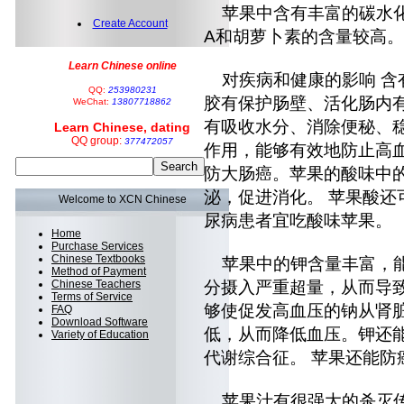
苹果中含有丰富的碳水化
Create Account
A和胡萝卜素的含量较高。
Learn Chinese online
对疾病和健康的影响 含
QQ:
253980231
胶有保护肠壁、活化肠内
WeChat:
13807718862
有吸收水分、消除便秘、
Learn Chinese, dating
QQ group:
377472057
作用，能够有效地防止高
防大肠癌。苹果的酸味中
泌，促进消化。 苹果酸还
Welcome to XCN Chinese
尿病患者宜吃酸味苹果。
Home
Purchase Services
Chinese Textbooks
苹果中的钾含量丰富，能
Method of Payment
Chinese Teachers
分摄入严重超量，从而导
Terms of Service
够使促发高血压的钠从肾
FAQ
Download Software
低，从而降低血压。钾还
Variety of Education
代谢综合征。 苹果还能防
苹果汁有很强大的杀灭传