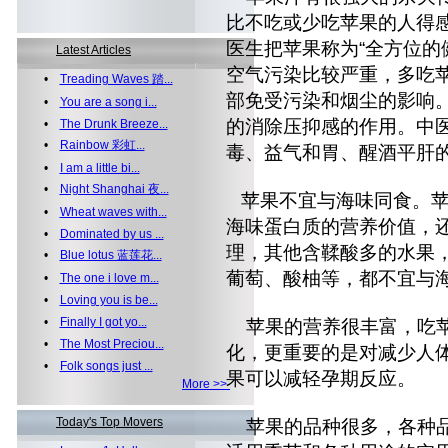
比不吃或少吃苹果的人得
医生把苹果称为“全方位的
Latest Articles
空气污染比较严重，多吃
•
Treading Waves 踏...
部免受污染和烟尘的影响
•
You are a song i...
的消除压抑感的作用。中
•
The Drunk Breeze...
•
Rainbow 彩虹...
毒、益气和胃、醒酒平肝
•
I am a little bi...
•
Night Shanghai 夜...
苹果不宜与海味同食。苹
•
Wheat waves with...
海味蛋白质的营养价值，
•
Dominated by us ...
理，其他含鞣酸多的水果
•
Blue lotus 蓝莲花...
葡萄、酸柚等，都不宜与
•
The one i love m...
•
Loving you is be...
•
Finally I got yo...
苹果的营养很丰富，吃苹
•
The Most Preciou...
化，更重要的是对减少人
•
Folk songs just ...
果可以减轻孕期反应。
More >>
Today's Top Movers
苹果的品种很多，各种品