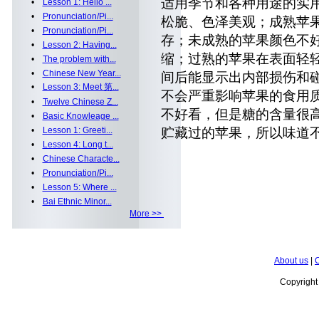
适用季节和各种用途的实
•
Lesson 1: Hello ...
•
Pronunciation/Pi...
松脆、色泽美观；成熟苹
•
Pronunciation/Pi...
存；未成熟的苹果颜色不
•
Lesson 2: Having...
缩；过熟的苹果在表面轻
•
The problem with...
•
Chinese New Year...
间后能显示出内部损伤和
•
Lesson 3: Meet 第...
不会严重影响苹果的食用质
•
Twelve Chinese Z...
不好看，但是糖的含量很
•
Basic Knowleage ...
•
Lesson 1: Greeti...
贮藏过的苹果，所以味道
•
Lesson 4: Long t...
•
Chinese Characte...
•
Pronunciation/Pi...
•
Lesson 5: Where ...
•
Bai Ethnic Minor...
More >>
About us
|
C
Copyrigh