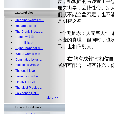
反，那顽固的马谡置王平忠
痛失街亭，丢掉性命。别
Latest Articles
们既不能全盘否定，也不
•
Treading Waves 踏...
是明智之举。
•
You are a song i...
•
The Drunk Breeze...
“金无足赤；人无完人”，
•
Rainbow 彩虹...
不变的真理；但同时，也
•
I am a little bi...
己，也相信别人。
•
Night Shanghai 夜...
•
Wheat waves with...
在“胸有成竹”时相信自己
•
Dominated by us ...
者相互配合，相互补充，
•
Blue lotus 蓝莲花...
•
The one i love m...
•
Loving you is be...
•
Finally I got yo...
•
The Most Preciou...
•
Folk songs just ...
More >>
Today's Top Movers