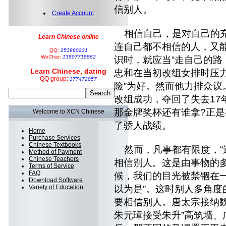
信别人。
Create Account
相信自己，是对自己的充
Learn Chinese online
连自己都不相信的人，又
QQ:
253980231
WeChat:
13807718862
识时，就应当“走自己的路
Learn Chinese, dating
忠和在当初改组女排时压力
QQ group:
377472057
险”为好。然而他力排众议
改组成功，夺回了失去17
那金牌奖杯还有谁拿?正
Welcome to XCN Chinese
了骄人战绩。
Home
Purchase Services
Chinese Textbooks
然而，凡事都有限度，“
Method of Payment
Chinese Teachers
相信别人。这是由事物的
Terms of Service
FAQ
候，我们的目光被禁锢在一
Download Software
Variety of Education
以为是”。这时别人多角度
要相信别人。唐太宗接纳
朱元璋接受朱升”高筑墙、