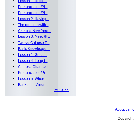
•
Lesson 1: Hello ...
•
Pronunciation/Pi...
•
Pronunciation/Pi...
•
Lesson 2: Having...
•
The problem with...
•
Chinese New Year...
•
Lesson 3: Meet 第...
•
Twelve Chinese Z...
•
Basic Knowleage ...
•
Lesson 1: Greeti...
•
Lesson 4: Long t...
•
Chinese Characte...
•
Pronunciation/Pi...
•
Lesson 5: Where ...
•
Bai Ethnic Minor...
More >>
About us
|
C
Copyrigh