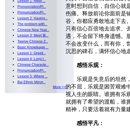
•
Lesson 1: Hello ...
意时想到自信，自信心就
•
Pronunciation/Pi...
•
Pronunciation/Pi...
伤痛。释放前论你面前是
•
Lesson 2: Having...
谷，你都应勇敢地走下去
•
The problem with...
只有信心百倍地去追求、
•
Chinese New Year...
遇，不会留下终身遗憾。
•
Lesson 3: Meet 第...
•
Twelve Chinese Z...
不会改变什么，而有你，
•
Basic Knowleage ...
沉思的碑石，满怀信心地
•
Lesson 1: Greeti...
•
Lesson 4: Long t...
感悟乐观：
•
Chinese Characte...
•
Pronunciation/Pi...
•
Lesson 5: Where ...
乐观是失意后的坦然，
•
Bai Ethnic Minor...
的不屈，乐观是困苦艰难
More >>
视人生的眼睛。谁拥有乐
就拥有了希望的渡船，谁
精神，只要活着就有力量
感悟平凡：