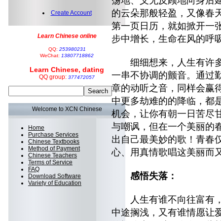
荡地、义无反顾地向身后
的云朵那般轻盈，又像春
Create Account
第一页日历，就如掀开一
Learn Chinese online
步中增长，生命在风的呼
QQ:
253980231
WeChat:
13807718862
细细想来，人生有许多
Learn Chinese, dating
一串不协调的颤音。通过
QQ group:
377472057
章的动听之音，同样会赢
中更多劫难的的降临，都
Welcome to XCN Chinese
机会，让你有朝一日苦尽
与嘲讽，但在一个美丽的
Home
Purchase Services
出自己最美妙的歌！青春
Chinese Textbooks
Method of Payment
心、用真情歌唱这美丽而
Chinese Teachers
Terms of Service
FAQ
感悟失落：
Download Software
Variety of Education
人生有谁不向往富有，
中途搁浅，又有谁情愿让