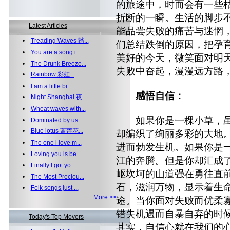
的旅途中，时而会有一些
折断的一瞬。生活的脚步
Latest Articles
能品尝失败的痛苦与迷惘
•
Treading Waves 踏...
们总结跌倒的原因，把孕
•
You are a song i...
美好的今天，微笑面对明
•
The Drunk Breeze...
失败中奋起，漫漫远方路
•
Rainbow 彩虹...
•
I am a little bi...
感悟自信：
•
Night Shanghai 夜...
•
Wheat waves with...
如果你是一棵小草，虽
•
Dominated by us ...
•
Blue lotus 蓝莲花...
却编织了绚丽多彩的大地
•
The one i love m...
进而勃发生机。如果你是
•
Loving you is be...
江的奔腾。但是你却汇成
•
Finally I got yo...
岖坎坷的山道强在勇往直
•
The Most Preciou...
石，滋润万物，显示着生
•
Folk songs just ...
More >>
途。当你面对失败而优柔
错失机遇而自暴自弃的时
Today's Top Movers
其实，自信心就在我们的