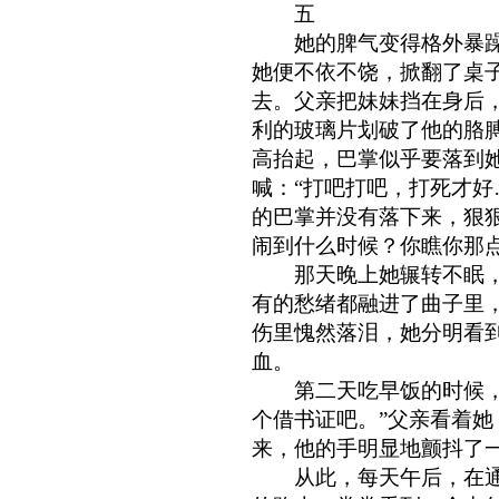
五
她的脾气变得格外暴躁
她便不依不饶，掀翻了桌
去。父亲把妹妹挡在身后
利的玻璃片划破了他的胳
高抬起，巴掌似乎要落到
喊：“打吧打吧，打死才好
的巴掌并没有落下来，狠
闹到什么时候？你瞧你那点
那天晚上她辗转不眠，
有的愁绪都融进了曲子里
伤里愧然落泪，她分明看
血。
第二天吃早饭的时候，她
个借书证吧。”父亲看着
来，他的手明显地颤抖了
从此，每天午后，在通