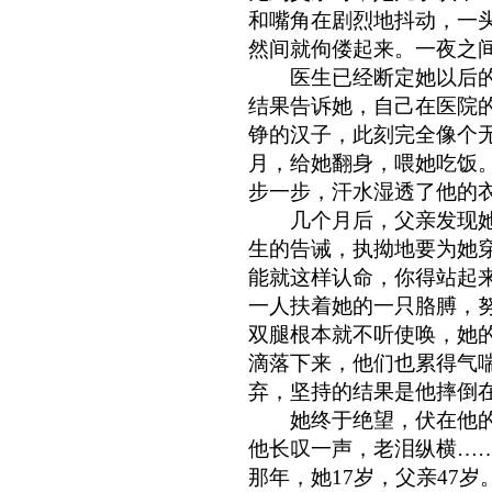
和嘴角在剧烈地抖动，一
然间就佝偻起来。一夜之
医生已经断定她以后的
结果告诉她，自己在医院
铮的汉子，此刻完全像个
月，给她翻身，喂她吃饭。
步一步，汗水湿透了他的
几个月后，父亲发现她
生的告诫，执拗地要为她
能就这样认命，你得站起
一人扶着她的一只胳膊，
双腿根本就不听使唤，她
滴落下来，他们也累得气
弃，坚持的结果是他摔倒
她终于绝望，伏在他的
他长叹一声，老泪纵横…
那年，她17岁，父亲47岁