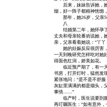
后来，妹妹告诉她，她
烟，好一阵子都精神恍惚
那年，她26岁，父亲5
八
结婚第二年，她怀孕了
丈夫和母亲轮番劝说她，她
亲，父亲看着她说：“丫丫
她的妊娠反应很厉害，
一天到晚研究怎样吃对她
得面色红润，娇美如花。
临近预产期了，有一天晚
书房，打开灯时，猛然发
紧张地问：“是不是不舒服
灰缸里满满的都是烟头，
事情……”
临产时，医生说要剖腹
再叮嘱医生：“如有意外，