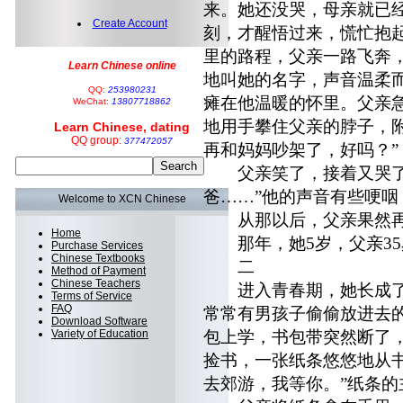
来。她还没哭，母亲就已
Create Account
刻，才醒悟过来，慌忙抱
里的路程，父亲一路飞奔
Learn Chinese online
地叫她的名字，声音温柔
QQ:
253980231
瘫在他温暖的怀里。父亲急
WeChat:
13807718862
地用手攀住父亲的脖子，
Learn Chinese, dating
QQ group:
377472057
再和妈妈吵架了，好吗？”
父亲笑了，接着又哭了，
爸……”他的声音有些哽咽
Welcome to XCN Chinese
从那以后，父亲果然再
Home
那年，她5岁，父亲35
Purchase Services
Chinese Textbooks
二
Method of Payment
Chinese Teachers
进入青春期，她长成了
Terms of Service
FAQ
常常有男孩子偷偷放进去
Download Software
Variety of Education
包上学，书包带突然断了
捡书，一张纸条悠悠地从
去郊游，我等你。”纸条