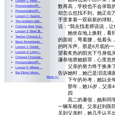
•
Lesson 1: Hello ...
数再高，学校也不会录取
•
Pronunciation/Pi...
•
Pronunciation/Pi...
却怎么也找不到。她正在
•
Lesson 2: Having...
手里拿着一双崭新的球鞋
•
The problem with...
说：“我去找老师说说，让
•
Chinese New Year...
•
Lesson 3: Meet 第...
她坐在地上换鞋，看到
•
Twelve Chinese Z...
的面前，弯着腰，低着头
•
Basic Knowleage ...
的呵斥声。那是8月底的
•
Lesson 1: Greeti...
•
Lesson 4: Long t...
望着炙热的阳光下弓身低
•
Chinese Characte...
谦恭地替她赔罪，心里忽
•
Pronunciation/Pi...
父亲的努力终于换来了
•
Lesson 5: Where ...
告诉她时，她已是泪流满
•
Bai Ethnic Minor...
More >>
下午的补考，她以全年
那年，她16岁，父亲4
四
高二的暑假，她和同学
一辆车相撞。父亲赶到医
见到父亲时，她几乎认不