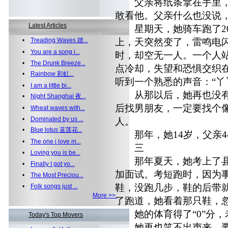
父亲将纸条拿在手里，
敢看他。父亲什么也没说
Latest Articles
星期天，她骑车跑了20
•
Treading Waves 踏...
上，天突然变了，雷鸣电
•
You are a song i...
时，却空无一人。一个人
•
The Drunk Breeze...
点冷却，失望和恐惧交织
•
Rainbow 彩虹...
听到一个熟悉的声音：“丫
•
I am a little bi...
从那以后，她再也没有
•
Night Shanghai 夜...
后找男朋友，一定要找个
•
Wheat waves with...
•
Dominated by us ...
人。
•
Blue lotus 蓝莲花...
那年，她14岁，父亲4
•
The one i love m...
三
•
Loving you is be...
那年夏天，她考上了县
•
Finally I got yo...
加面试。考短跑时，因为
•
The Most Preciou...
鞋，没跑几步，鞋的后带
•
Folk songs just ...
More >>
了跑道，她看着那只鞋，
她的体育得了“0”分，
Today's Top Movers
她再也笑不出声来，要