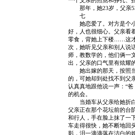
一个父亲的煎熬和挣扎、
那年，她23岁，父亲5
七
她恋爱了。对方是个小
好，人也很细心。父亲看
零食，背她上下楼……这
次，她听见父亲和别人说
师，教数学的，他们俩一
出，父亲的口气里有炫耀
她出嫁的那天，按照当
的，可她却到处找不到父
认真真地跟他说一声：“爸
的机会。
当婚车从父亲给她折白
父亲正在那个花坛前的台
和行人，手在脸上抹了一
车走得很快，她不断地回
影，泪一滴滴落在洁白的