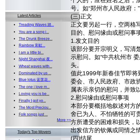
个人的，应在姓名之后，加 
号。如“郑州市人民政府：”
(三)正文
Latest Articles
正文要另起一行，空两格
•
Treading Waves 踏...
目的、慰问缘由或慰问事项
•
You are a song i...
•
The Drunk Breeze...
1.发文目的
•
Rainbow 彩虹...
该部分要开宗明义，写清
•
I am a little bi...
示慰问。如“中共杭州市 
•
Night Shanghai 夜...
头。
•
Wheat waves with...
值此1999年新春佳节即
•
Dominated by us ...
•
Blue lotus 蓝莲花...
委会、市人民政府、市政协
•
The one i love m...
属表示亲切的慰问，并致
•
Loving you is be...
2.慰问缘由或慰问事项
•
Finally I got yo...
本部分要概括地叙述对方
•
The Most Preciou...
舍已为人、不怕牺牲的可贵
•
Folk songs just ...
More >>
方所遭受的困难和损失，以
出发信方的钦佩或同情之
Today's Top Movers
(四)结尾