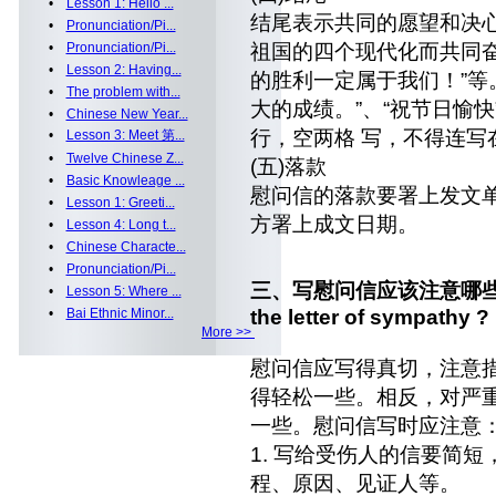
•
Lesson 1: Hello ...
结尾表示共同的愿望和决心
•
Pronunciation/Pi...
•
Pronunciation/Pi...
祖国的四个现代化而共同奋
•
Lesson 2: Having...
的胜利一定属于我们！”等
•
The problem with...
大的成绩。”、“祝节日愉快
•
Chinese New Year...
行，空两格 写，不得连写
•
Lesson 3: Meet 第...
•
Twelve Chinese Z...
(五)落款
•
Basic Knowleage ...
慰问信的落款要署上发文
•
Lesson 1: Greeti...
方署上成文日期。
•
Lesson 4: Long t...
•
Chinese Characte...
•
Pronunciation/Pi...
三、写慰问信应该注意哪些？ what
•
Lesson 5: Where ...
•
Bai Ethnic Minor...
the letter of sympathy ?
More >>
慰问信应写得真切，注意
得轻松一些。相反，对严
一些。慰问信写时应注意
1. 写给受伤人的信要简
程、原因、见证人等。