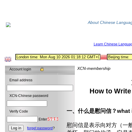
About Chinese Langua
Learn Chinese Langua
XCN-membership
Account login
Email address
How to Write t
XCN-Chinese password
一、什么是慰问信？what is th
Verify Code
Enter
慰问信是表示向对方（一
forget password
?