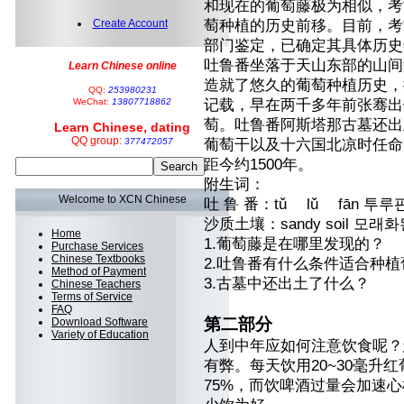
和现在的葡萄藤极为相似，考
Create Account
萄种植的历史前移。目前，考
部门鉴定，已确定其具体历史
吐鲁番坐落于天山东部的山间
Learn Chinese online
造就了悠久的葡萄种植历史，
QQ:
253980231
WeChat:
13807718862
记载，早在两千多年前张骞出
萄。吐鲁番阿斯塔那古墓还出
Learn Chinese, dating
QQ group:
377472057
葡萄干以及十六国北凉时任命
距今约1500年。
附生词：
Welcome to XCN Chinese
吐 鲁 番：tǔ lǔ fān 투루
沙质土壤：sandy soil 모래
Home
1.葡萄藤是在哪里发现的？
Purchase Services
Chinese Textbooks
2.吐鲁番有什么条件适合种植
Method of Payment
3.古墓中还出土了什么？
Chinese Teachers
Terms of Service
FAQ
第二部分
Download Software
Variety of Education
人到中年应如何注意饮食呢？
有弊。每天饮用20~30毫升
75%，而饮啤酒过量会加速