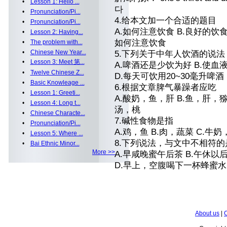
•
Lesson 1: Hello ...
다
•
Pronunciation/Pi...
4.给本文加一个合适的题目
•
Pronunciation/Pi...
A.如何注意饮食 B.良好的饮
•
Lesson 2: Having...
如何注意饮食
•
The problem with...
•
Chinese New Year...
5.下列关于中年人饮酒的说
•
Lesson 3: Meet 第...
A.啤酒还是少饮为好 B.使血
•
Twelve Chinese Z...
D.每天可饮用20~30毫升啤酒
•
Basic Knowleage ...
6.根据文章脾气暴躁者应吃
•
Lesson 1: Greeti...
A.酸奶，鱼，肝 B.鱼，肝，
•
Lesson 4: Long t...
汤，桃
•
Chinese Characte...
7.碱性食物是指
•
Pronunciation/Pi...
A.鸡，鱼 B.肉，蔬菜 C.牛
•
Lesson 5: Where ...
8.下列说法，与文中不相符的
•
Bai Ethnic Minor...
More >>
A.早咸晚蜜午后茶 B.午休
D.早上，空腹喝下一杯蜂蜜水
About us
|
C