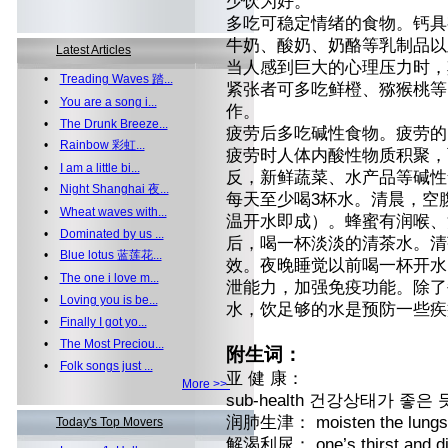
少饮为好。
多吃可稳定情绪的食物。钙具
牛奶、酸奶、奶酪等乳制品以
Latest Articles
当人感到巨大的心理压力时，
•
Treading Waves 踏...
紧张者可多吃鲜橙、猕猴桃等
•
You are a song i...
作。
•
The Drunk Breeze...
疲劳后多吃碱性食物。疲劳的
•
Rainbow 彩虹...
疲劳时人体内酸性物质积聚，
•
I am a little bi...
反，新鲜蔬菜、水产品等碱性
•
Night Shanghai 夜...
每天至少喝3杯水。清晨，空
•
Wheat waves with...
温开水即成）。蜂蜜有润喉、
•
Dominated by us ...
后，喝一杯淡淡的清茶水。清
•
Blue lotus 蓝莲花...
效。夜晚睡觉以前喝一杯开水
•
The one i love m...
泄能力，加强免疫功能。除了
•
Loving you is be...
水，饮足够的水是预防一些疾
•
Finally I got yo...
•
The Most Preciou...
附生词：
•
Folk songs just ...
亚 健 康：
More >>
sub-health 건강상태가 좋
润肺生津： moisten the l
Today's Top Movers
解渴利尿： one’s thirst an