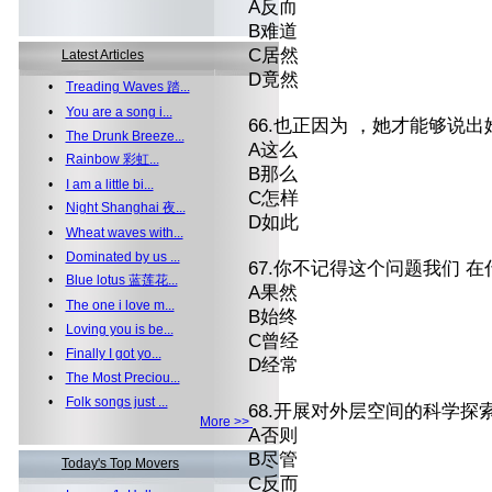
A反而
B难道
C居然
Latest Articles
D竟然
•
Treading Waves 踏...
•
You are a song i...
66.也正因为 ，她才能够说
•
The Drunk Breeze...
A这么
•
Rainbow 彩虹...
B那么
•
I am a little bi...
C怎样
•
Night Shanghai 夜...
D如此
•
Wheat waves with...
•
Dominated by us ...
67.你不记得这个问题我们 
•
Blue lotus 蓝莲花...
A果然
•
The one i love m...
B始终
•
Loving you is be...
C曾经
•
Finally I got yo...
D经常
•
The Most Preciou...
•
Folk songs just ...
68.开展对外层空间的科学探
More >>
A否则
B尽管
Today's Top Movers
C反而