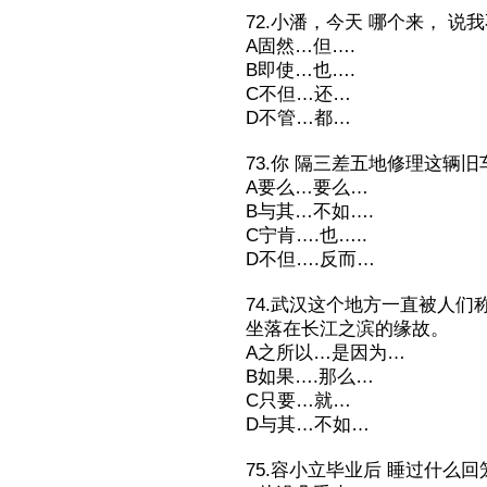
72.小潘，今天 哪个来， 
A固然…但….
B即使…也….
C不但…还…
D不管…都…
73.你 隔三差五地修理这辆
A要么…要么…
B与其…不如….
C宁肯….也…..
D不但….反而…
74.武汉这个地方一直被人们
坐落在长江之滨的缘故。
A之所以…是因为…
B如果….那么…
C只要…就…
D与其…不如…
75.容小立毕业后 睡过什么回