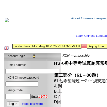
About Chinese Langua
Learn Chinese Langua
XCN-membership
Account login
HSK初中等考试真题完形
Email address
第二部分（61－80题）
XCN-Chinese password
61.他希望能过 一种平淡安
A.到
Verify Code
B.上
C了
Enter
D回
forget password
?