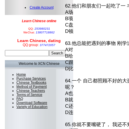
62.他们和朋友们一起吃了一
Create Account
A场
B项
Learn Chinese online
C盘
QQ:
253980231
D顿
WeChat:
13807718862
Learn Chinese, dating
63.他总能把遇到的事物 刚
QQ group:
377472057
A对
B给
C跟
Welcome to XCN Chinese
D比
Home
Purchase Services
64.一个 自己都照顾不好的
Chinese Textbooks
呢？
Method of Payment
Chinese Teachers
A也
Terms of Service
FAQ
B就
Download Software
C还
Variety of Education
D连
65.你就不要嘴硬了， 我还