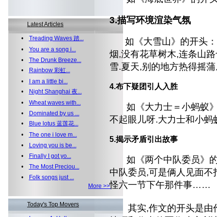
3.描写环境渲染气氛
Latest Articles
•
Treading Waves 踏...
如《大雪山》的开头：
•
You are a song i...
烟,没有花草树木,连条山
•
The Drunk Breeze...
雪.夏天,别的地方热得摇蒲
•
Rainbow 彩虹...
•
I am a little bi...
4.布下疑团引人入胜
•
Night Shanghai 夜...
•
Wheat waves with...
如《大力士＝小蚂蚁》的
•
Dominated by us ...
不起眼儿呀.大力士和小蚂
•
Blue lotus 蓝莲花...
•
The one i love m...
5.揭示矛盾引出故事
•
Loving you is be...
•
Finally I got yo...
如《两个中队委员》的
•
The Most Preciou...
中队委员,可是俩人见面不打
•
Folk songs just ...
怪六一节下午那件事……
More >>
Today's Top Movers
其实,作文的开头是由作