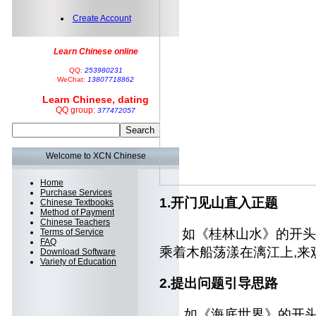
Create Account
Learn Chinese online
QQ:
253980231
WeChat:
13807718862
Learn Chinese, dating
QQ group:
377472057
Welcome to XCN Chinese
Home
Purchase Services
1.开门见山直入正题
Chinese Textbooks
Method of Payment
Chinese Teachers
如《桂林山水》的开头
Terms of Service
FAQ
乘着木船荡漾在漓江上,来
Download Software
Variety of Education
2.提出问题引导思路
如《海底世界》的开头