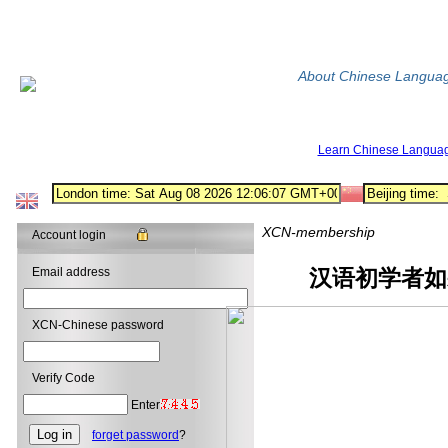
About Chinese Langua
Learn Chinese Langua
XCN-membership
Account login
Email address
汉语初学者如
XCN-Chinese password
Verify Code
Enter
forget password
?