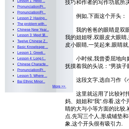
•
Lesson 1: Hello ...
技巧和作者的写作功底所决
•
Pronunciation/Pi...
•
Pronunciation/Pi...
例如,下面这个开头：
•
Lesson 2: Having...
•
The problem with...
我的爸爸的眼睛是双眼皮
•
Chinese New Year...
•
Lesson 3: Meet 第...
我的姐姐呀,双眼皮大眼睛
•
Twelve Chinese Z...
皮小眼睛,一笑起来,眼睛就
•
Basic Knowleage ...
•
Lesson 1: Greeti...
小时候,我曾委屈地向妈妈
•
Lesson 4: Long t...
•
Chinese Characte...
抚摸着我的头说：“男孩子眼
•
Pronunciation/Pi...
•
Lesson 5: Where ...
这段文字,选自习作《小
•
Bai Ethnic Minor...
More >>
这里就运用了比较衬托的
妈、姐姐和“我”.你看,这
睛的大与小等方面的比较,
点.先写三个人,形成铺垫和
象,这个开头很有吸引力.